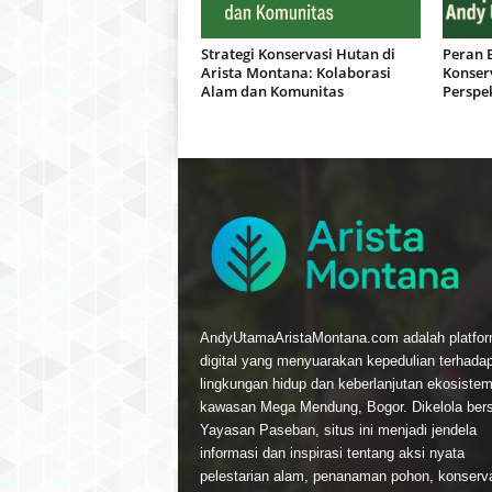
Strategi Konservasi Hutan di
Peran 
Arista Montana: Kolaborasi
Konser
Alam dan Komunitas
Perspe
AndyUtamaAristaMontana.com adalah platfo
digital yang menyuarakan kepedulian terhada
lingkungan hidup dan keberlanjutan ekosistem
kawasan Mega Mendung, Bogor. Dikelola be
Yayasan Paseban, situs ini menjadi jendela
informasi dan inspirasi tentang aksi nyata
pelestarian alam, penanaman pohon, konservas