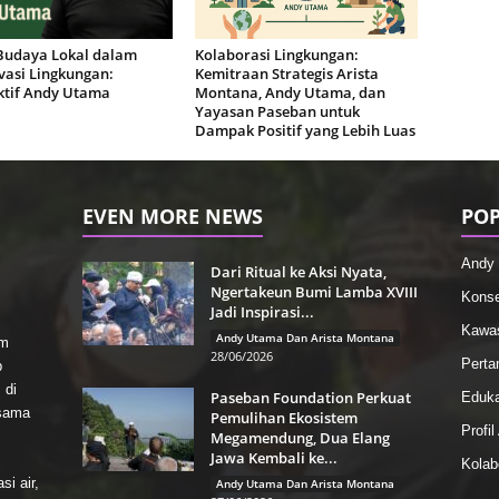
Budaya Lokal dalam
Kolaborasi Lingkungan:
vasi Lingkungan:
Kemitraan Strategis Arista
ktif Andy Utama
Montana, Andy Utama, dan
Yayasan Paseban untuk
Dampak Positif yang Lebih Luas
EVEN MORE NEWS
POP
Andy 
Dari Ritual ke Aksi Nyata,
Ngertakeun Bumi Lamba XVIII
Konse
Jadi Inspirasi...
Kawas
Andy Utama Dan Arista Montana
rm
28/06/2026
Perta
p
 di
Paseban Foundation Perkuat
Eduka
rsama
Pemulihan Ekosistem
Profi
Megamendung, Dua Elang
Jawa Kembali ke...
Kolab
i air,
Andy Utama Dan Arista Montana