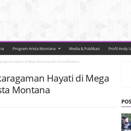
na
Program Arista Montana
Media & Publikasi
Profil Andy 
aragaman Hayati di Mega Mendung oleh Arista Montana
karagaman Hayati di Mega
sta Montana
PO