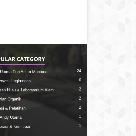
ULAR CATEGORY
24
Utama Dan Arista Montana
6
rvasi Lingkungan
2
an Hijau & Laboratorium Alam
2
nian Organik
2
si & Pelatihan
1
l Andy Utama
1
orasi & Kemitraan