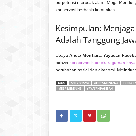
berpotensi merusak alam. Mega Mendung 
konservasi berbasis komunitas.
Kesimpulan: Menjaga
Adalah Tanggung Ja
Upaya
Arista Montana
,
Yayasan Paseb
bahwa
konservasi keanekaragaman hayat
perubahan sosial dan ekonomi. Melindungi 
TAGS
ANDY UTAMA
ARISTA MONTANA
FLORA D
MEGA MENDUNG
YAYASAN PASEBAN