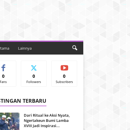
Utama
Lainnya
0
0
0
Fans
Followers
Subscribers
STINGAN TERBARU
Dari Ritual ke Aksi Nyata,
Ngertakeun Bumi Lamba
XVIII Jadi Inspirasi...