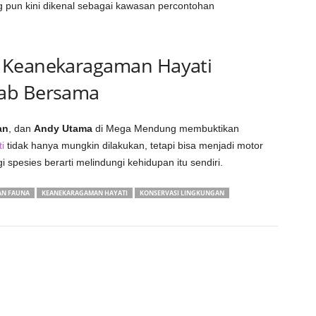
pun kini dikenal sebagai kawasan percontohan
 Keanekaragaman Hayati
wab Bersama
an
, dan
Andy Utama
di Mega Mendung membuktikan
i
tidak hanya mungkin dilakukan, tetapi bisa menjadi motor
spesies berarti melindungi kehidupan itu sendiri.
AN FAUNA
KEANEKARAGAMAN HAYATI
KONSERVASI LINGKUNGAN