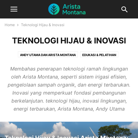
Home
Teknologi Hijau & Inovasi
TEKNOLOGI HIJAU & INOVASI
ANDY UTAMA DAN ARISTA MONTANA
EDUKASI & PELATIHAN
EKOWISATA BERKELANJUTAN
INOVASI SOSIAL & EDUKASI
Membahas penerapan teknologi ramah lingkungan
KAMPANYE & AKSI NYATA
KAWASAN HIJAU & LABORATORIUM ALAM
oleh Arista Montana, seperti sistem irigasi efisien,
KEMITRAAN & KOLABORASI
KOLABORASI & KEMITRAAN
pengelolaan sampah organik, dan energi terbarukan.
KONSERVASI LINGKUNGAN
LAINNYA
LINGKUNGAN & KONSERVASI
Inovasi yang memperkuat fondasi pembangunan
MEDIA & PUBLIKASI
PEMBERDAYAAN KOMUNITAS
berkelanjutan. teknologi hijau, inovasi lingkungan,
PERTANIAN BERKELANJUTAN
PERTANIAN ORGANIK
PROFIL ANDY UTAMA
energi terbarukan, Arista Montana, Andy Utama
PROGRAM ARISTA MONTANA
TEKNOLOGI HIJAU & INOVASI