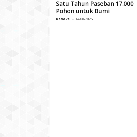
Satu Tahun Paseban 17.000
n
Pohon untuk Bumi
a
Redaksi
-
14/08/2025