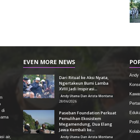
EVEN MORE NEWS
PO
Andy 
Dari Ritual ke Aksi Nyata,
Ngertakeun Bumi Lamba
Konse
XVIII Jadi Inspirasi...
Kawas
Andy Utama Dan Arista Montana
rm
28/06/2026
Perta
p
 di
Paseban Foundation Perkuat
Eduka
rsama
Pemulihan Ekosistem
Profi
Megamendung, Dua Elang
Jawa Kembali ke...
Kolab
i air,
Andy Utama Dan Arista Montana