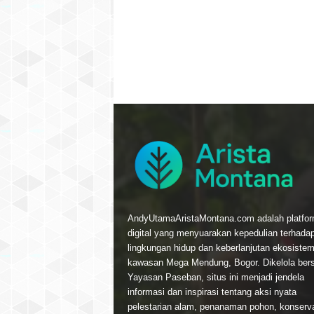
AndyUtamaAristaMontana.com adalah platfo
digital yang menyuarakan kepedulian terhada
lingkungan hidup dan keberlanjutan ekosistem
kawasan Mega Mendung, Bogor. Dikelola be
Yayasan Paseban, situs ini menjadi jendela
informasi dan inspirasi tentang aksi nyata
pelestarian alam, penanaman pohon, konservas