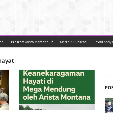
na
Program Arista Montana
Media & Publikasi
Profil Andy
ayati
PO