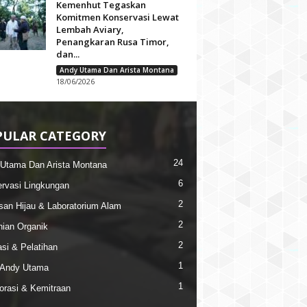
Kemenhut Tegaskan
Komitmen Konservasi Lewat
Lembah Aviary,
Penangkaran Rusa Timor,
dan...
Andy Utama Dan Arista Montana
18/06/2026
PULAR CATEGORY
24
Utama Dan Arista Montana
6
rvasi Lingkungan
2
an Hijau & Laboratorium Alam
2
nian Organik
2
si & Pelatihan
1
l Andy Utama
1
orasi & Kemitraan