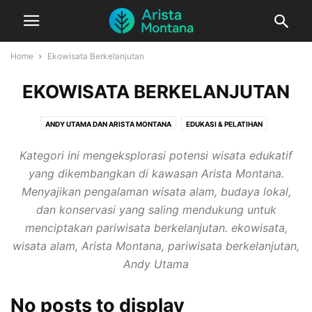
Home
Ekowisata Berkelanjutan
EKOWISATA BERKELANJUTAN
ANDY UTAMA DAN ARISTA MONTANA
EDUKASI & PELATIHAN
EKOWISATA BERKELANJUTAN
INOVASI SOSIAL & EDUKASI
Kategori ini mengeksplorasi potensi wisata edukatif
KAMPANYE & AKSI NYATA
KAWASAN HIJAU & LABORATORIUM ALAM
yang dikembangkan di kawasan Arista Montana.
KEMITRAAN & KOLABORASI
KOLABORASI & KEMITRAAN
Menyajikan pengalaman wisata alam, budaya lokal,
KONSERVASI LINGKUNGAN
LAINNYA
LINGKUNGAN & KONSERVASI
dan konservasi yang saling mendukung untuk
MEDIA & PUBLIKASI
PEMBERDAYAAN KOMUNITAS
menciptakan pariwisata berkelanjutan. ekowisata,
PERTANIAN BERKELANJUTAN
PERTANIAN ORGANIK
PROFIL ANDY UTAMA
wisata alam, Arista Montana, pariwisata berkelanjutan,
PROGRAM ARISTA MONTANA
TEKNOLOGI HIJAU & INOVASI
Andy Utama
No posts to display