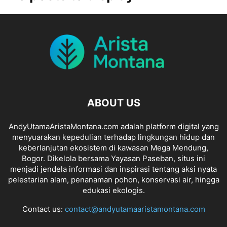
ABOUT US
AndyUtamaAristaMontana.com adalah platform digital yang
menyuarakan kepedulian terhadap lingkungan hidup dan
keberlanjutan ekosistem di kawasan Mega Mendung,
Bogor. Dikelola bersama Yayasan Paseban, situs ini
menjadi jendela informasi dan inspirasi tentang aksi nyata
pelestarian alam, penanaman pohon, konservasi air, hingga
edukasi ekologis.
Contact us:
contact@andyutamaaristamontana.com