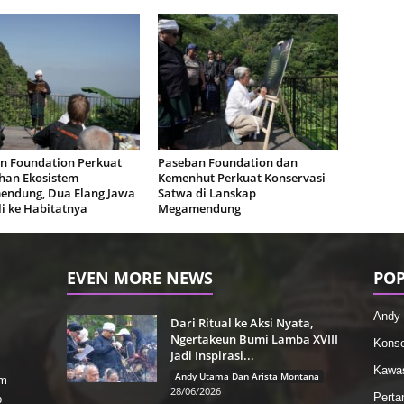
n Foundation Perkuat
Paseban Foundation dan
han Ekosistem
Kemenhut Perkuat Konservasi
ndung, Dua Elang Jawa
Satwa di Lanskap
i ke Habitatnya
Megamendung
EVEN MORE NEWS
POP
Andy 
Dari Ritual ke Aksi Nyata,
Ngertakeun Bumi Lamba XVIII
Konse
Jadi Inspirasi...
Kawas
Andy Utama Dan Arista Montana
rm
28/06/2026
Perta
p