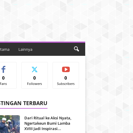
Utama
Lainnya
0
0
0
Fans
Followers
Subscribers
STINGAN TERBARU
Dari Ritual ke Aksi Nyata,
Ngertakeun Bumi Lamba
XVIII Jadi Inspirasi...