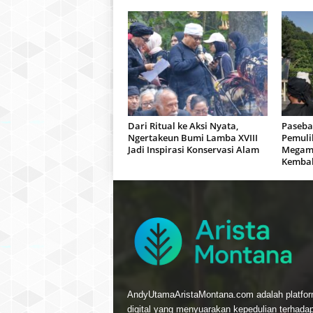
Dari Ritual ke Aksi Nyata,
Paseba
Ngertakeun Bumi Lamba XVIII
Pemuli
Jadi Inspirasi Konservasi Alam
Megame
Kembal
AndyUtamaAristaMontana.com adalah platfo
digital yang menyuarakan kepedulian terhada