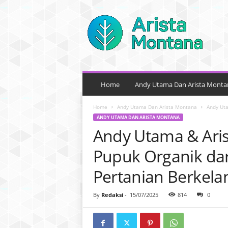
A
n
d
y
U
t
a
m
Home
Andy Utama Dan Arista Monta
a
–
Home
Andy Utama Dan Arista Montana
Andy Uta
A
ANDY UTAMA DAN ARISTA MONTANA
r
Andy Utama & Aris
i
s
Pupuk Organik dari
t
a
Pertanian Berkela
M
o
By
Redaksi
-
15/07/2025
814
0
n
t
a