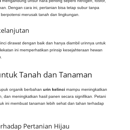
i
mengandung unsur hara penting seperti nitrogen, fosfor,
n. Dengan cara ini, pertanian bisa tetap subur tanpa
 berpotensi merusak tanah dan lingkungan.
kelanjutan
linci dirawat dengan baik dan hanya diambil urinnya untuk
dekatan ini memperhatikan prinsip kesejahteraan hewan
.
 untuk Tanah dan Tanaman
upuk organik berbahan
urin kelinci
mampu meningkatkan
h, dan meningkatkan hasil panen secara signifikan. Petani
k ini membuat tanaman lebih sehat dan tahan terhadap
hadap Pertanian Hijau