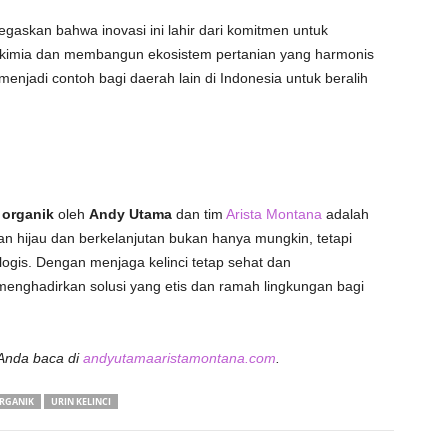
askan bahwa inovasi ini lahir dari komitmen untuk
kimia dan membangun ekosistem pertanian yang harmonis
 menjadi contoh bagi daerah lain di Indonesia untuk beralih
organik
oleh
Andy Utama
dan tim
Arista Montana
adalah
n hijau dan berkelanjutan bukan hanya mungkin, tetapi
ogis. Dengan menjaga kelinci tetap sehat dan
enghadirkan solusi yang etis dan ramah lingkungan bagi
 Anda baca di
andyutamaaristamontana.com
.
RGANIK
URIN KELINCI