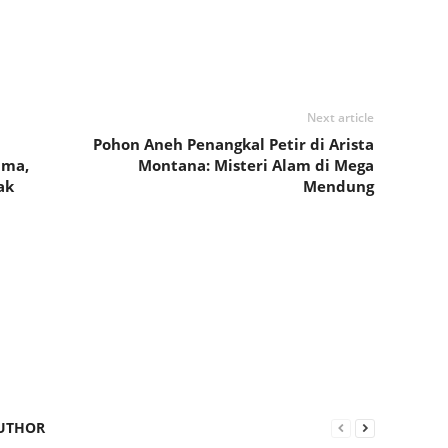
Next article
Pohon Aneh Penangkal Petir di Arista
ama,
Montana: Misteri Alam di Mega
ak
Mendung
UTHOR