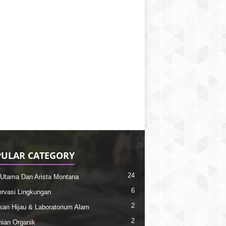
ULAR CATEGORY
24
Utama Dan Arista Montana
6
rvasi Lingkungan
2
an Hijau & Laboratorium Alam
2
nian Organik