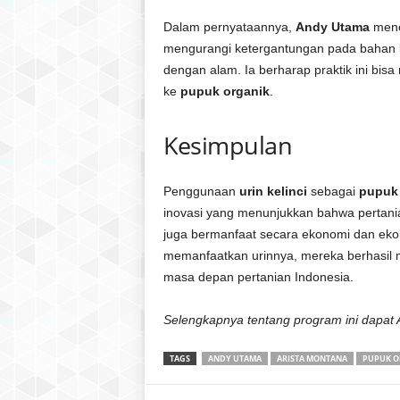
Dalam pernyataannya,
Andy Utama
meneg
mengurangi ketergantungan pada bahan 
dengan alam. Ia berharap praktik ini bisa
ke
pupuk organik
.
Kesimpulan
Penggunaan
urin kelinci
sebagai
pupuk 
inovasi yang menunjukkan bahwa pertania
juga bermanfaat secara ekonomi dan ekol
memanfaatkan urinnya, mereka berhasil m
masa depan pertanian Indonesia.
Selengkapnya tentang program ini dapat
TAGS
ANDY UTAMA
ARISTA MONTANA
PUPUK O