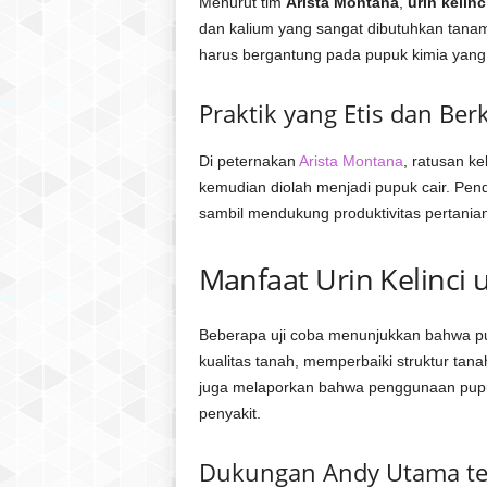
Menurut tim
Arista Montana
,
urin kelinc
dan kalium yang sangat dibutuhkan tanama
harus bergantung pada pupuk kimia yang
Praktik yang Etis dan Ber
Di peternakan
Arista Montana
, ratusan ke
kemudian diolah menjadi pupuk cair. Pen
sambil mendukung produktivitas pertanian
Manfaat Urin Kelinci
Beberapa uji coba menunjukkan bahwa p
kualitas tanah, memperbaiki struktur tana
juga melaporkan bahwa penggunaan pupu
penyakit.
Dukungan Andy Utama ter