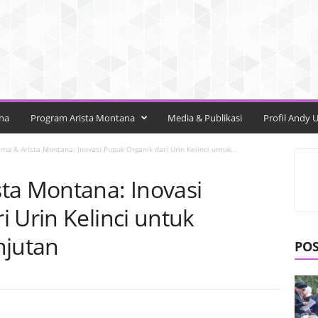
na
Program Arista Montana
Media & Publikasi
Profil Andy 
ma & Arista Montana: Inovasi Pupuk Organik dari Urin Kelinci untuk...
ta Montana: Inovasi
 Urin Kelinci untuk
njutan
PO