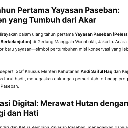
ahun Pertama Yayasan Paseban:
n yang Tumbuh dari Akar
irayakan dalam ulang tahun pertama
Yayasan Paseban (Pelest
 Berkelanjutan)
di Gedung Manggala Wanabakti, Jakarta. Acara
or baru yayasan—simbol pertumbuhan misi konservasi yang leb
 seperti Staf Khusus Menteri Kehutanan
Andi Saiful Haq
dan Ke
ia
turut hadir, menegaskan dukungan pemerintah terhadap pro
n Paseban.
asi Digital: Merawat Hutan denga
i dan Hati
endiri dan Ketua Pembina Yayasan Paseban, menegaskan bahw