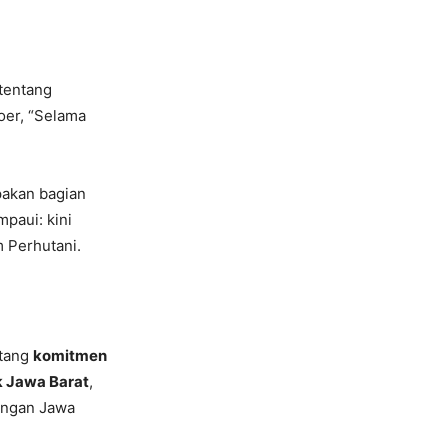
tentang
oer, “Selama
akan bagian
mpaui: kini
m Perhutani.
ntang
komitmen
 Jawa Barat
,
nungan Jawa