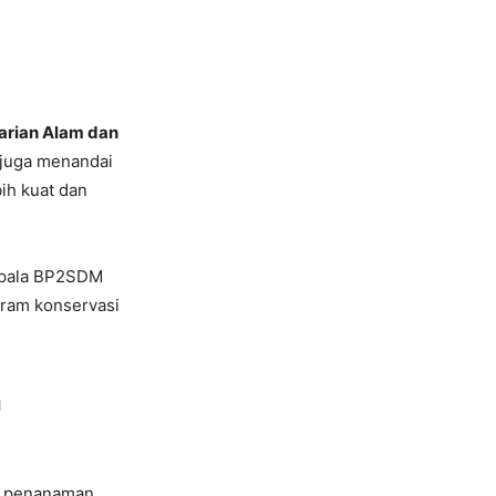
arian Alam dan
 juga menandai
ih kuat dan
pala BP2SDM
gram konservasi
n
a penanaman