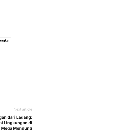
langka
Next article
an dari Ladang:
si Lingkungan di
a Mega Mendung