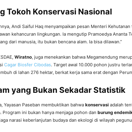
g Tokoh Konservasi Nasional
nya, Andi Saiful Haq menyampaikan pesan Menteri Kehutanan 
awan kehancuran lingkungan. Ia mengutip Pramoedya Ananta T
ang dari manusia, itu bukan bencana alam. Ia bisa dilawan.”
 KSDAE,
Wiratno
, juga menekankan bahwa Megamendung merup
isi
Cagar Biosfer Cibodas
. Target awal 10.000 pohon justru terla
mbuh di lahan 276 hektar, berkat kerja sama erat dengan Peru
am yang Bukan Sekadar Statistik
ka, Yayasan Paseban membuktikan bahwa
konservasi
adalah te
n
. Program ini bukan hanya menjaga pohon dan
burung endemik
jaga narasi keberlanjutan budaya dan ekologi di wilayah pegu