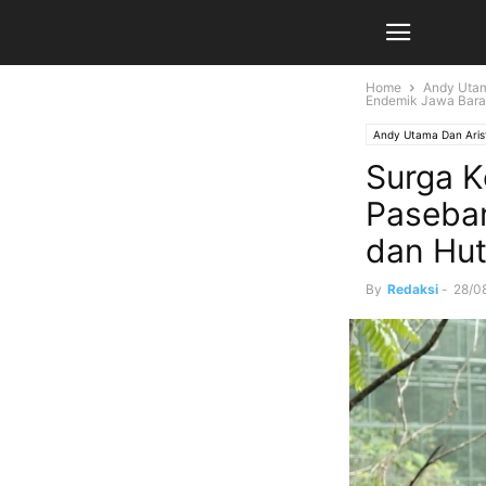
Home
Andy Utam
Endemik Jawa Barat
Andy Utama Dan Ari
Surga K
Paseba
dan Hut
By
Redaksi
-
28/0