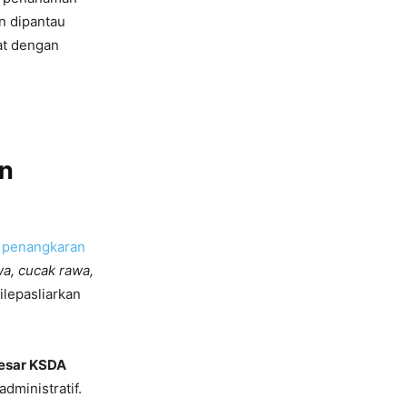
n dipantau
at dengan
an
 penangkaran
wa, cucak rawa,
ilepasliarkan
Besar KSDA
administratif.