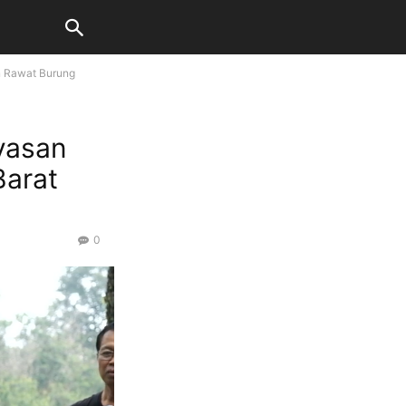
n Rawat Burung
yasan
Barat
0