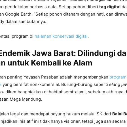
an pendekatan berbasis data. Setiap pohon diberi
tag digital
da
an Google Earth. “Setiap pohon ditanam dengan hati, dan diraw
Andy dalam sambutannya.
entasi program di
halaman konservasi digital
.
Endemik Jawa Barat: Dilindungi d
an untuk Kembali ke Alam
gkah penting Yayasan Paseban adalah mengembangkan
program
ik
yang bersifat non-komersial. Burung-burung seperti
elang ja
tra
dikembangbiakkan di habitat semi-alami, sebelum akhirnya d
wasan Mega Mendung.
rjalan legal dan mendapat payung hukum melalui SK dari
Balai 
njadikan inisiatif ini tidak hanya visioner, tetapi juga sah secara 