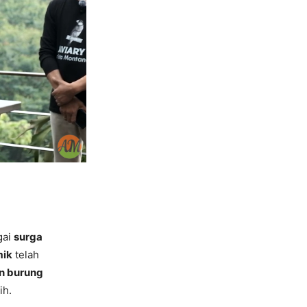
gai
surga
mik
telah
n burung
ih.