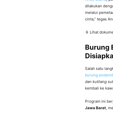
dilakukan deng
melalui pemeta
cinta,” tegas 
📎 Lihat dokum
Burung 
Disiapk
Salah satu lan
burung endem
dan kutilang su
kembali ke ka
Program ini be
Jawa Barat
, me