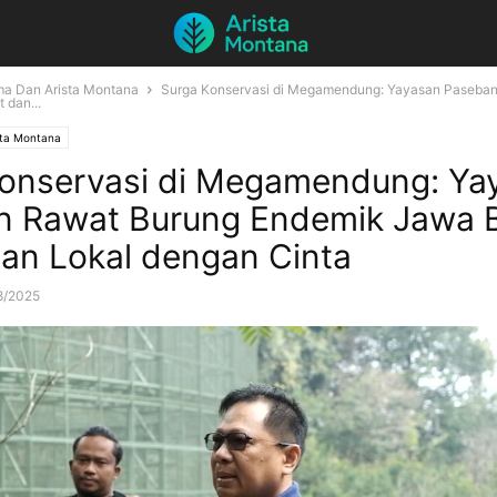
a Dan Arista Montana
Surga Konservasi di Megamendung: Yayasan Paseba
 dan...
sta Montana
onservasi di Megamendung: Ya
n Rawat Burung Endemik Jawa 
an Lokal dengan Cinta
8/2025