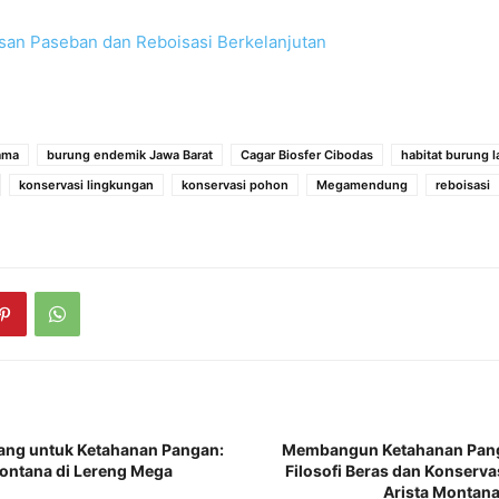
san Paseban dan Reboisasi Berkelanjutan
ama
burung endemik Jawa Barat
Cagar Biosfer Cibodas
habitat burung 
konservasi lingkungan
konservasi pohon
Megamendung
reboisasi
ang untuk Ketahanan Pangan:
Membangun Ketahanan Pang
Montana di Lereng Mega
Filosofi Beras dan Konserva
Arista Montan