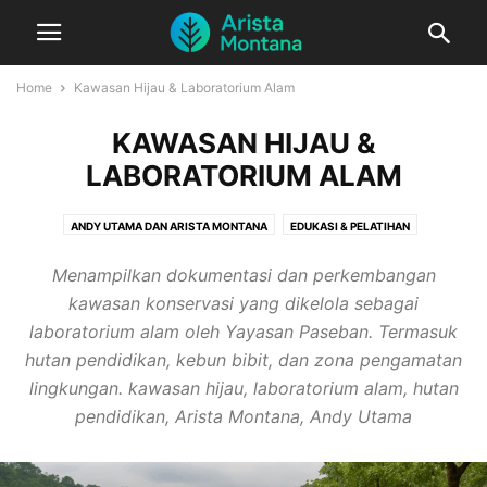
Home
Kawasan Hijau & Laboratorium Alam
KAWASAN HIJAU &
LABORATORIUM ALAM
ANDY UTAMA DAN ARISTA MONTANA
EDUKASI & PELATIHAN
EKOWISATA BERKELANJUTAN
INOVASI SOSIAL & EDUKASI
Menampilkan dokumentasi dan perkembangan
KAMPANYE & AKSI NYATA
KAWASAN HIJAU & LABORATORIUM ALAM
kawasan konservasi yang dikelola sebagai
KEMITRAAN & KOLABORASI
KOLABORASI & KEMITRAAN
laboratorium alam oleh Yayasan Paseban. Termasuk
KONSERVASI LINGKUNGAN
LAINNYA
LINGKUNGAN & KONSERVASI
hutan pendidikan, kebun bibit, dan zona pengamatan
MEDIA & PUBLIKASI
PEMBERDAYAAN KOMUNITAS
lingkungan. kawasan hijau, laboratorium alam, hutan
PERTANIAN BERKELANJUTAN
PERTANIAN ORGANIK
PROFIL ANDY UTAMA
pendidikan, Arista Montana, Andy Utama
PROGRAM ARISTA MONTANA
TEKNOLOGI HIJAU & INOVASI